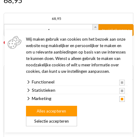
68,95
68,95
In winkelwagen +
Wij maken gebruik van cookies om het bezoek aan onze
Niet op voorraad
Levertijd: 4 tot 7 werkdagen
website nog makkelijker en persoonlijker te maken en
om u relevante aanbiedingen op basis van uw interesses
te kunnen doen. Wenst u alleen gebruik te maken van
noodzakelijke cookies of wilt u meer informatie over
cookies, dan kunt u uw instellingen aanpasssen.
Omschrijving
Specificaties
Functioneel
Amanova Adult Mini Salmon Deluxe hondenvoer is een
Statistieken
heerlijke, zorgvuldig samengestelde maaltijd voor volwassen
Marketing
honden van kleine rassen met een gevoelige huid of
Alles accepteren
spijsvertering. Deze super premium hondenvoeding is
hypoallergeen, bevat geen granen en is bereid met
Selectie accepteren
uitsluitend verse en smaakvolle zalm.