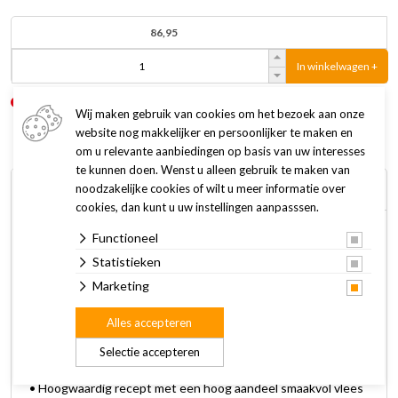
86,95
In winkelwagen +
Niet op voorraad
Levertijd: 4 tot 7 werkdagen
Wij maken gebruik van cookies om het bezoek aan onze
website nog makkelijker en persoonlijker te maken en
om u relevante aanbiedingen op basis van uw interesses
te kunnen doen. Wenst u alleen gebruik te maken van
Omschrijving
Specificaties
noodzakelijke cookies of wilt u meer informatie over
cookies, dan kunt u uw instellingen aanpasssen.
Functioneel
Amanova Puppy Large Exquisite Chicken hondenvoer is een
heerlijke, zorgvuldig samengestelde maaltijd voor puppy’s van
Statistieken
grote rassen. Deze super premium hondenvoeding is
Marketing
hypoallergeen, bevat een laag gehalte aan granen en is
Alles accepteren
bereid met uitsluitend verse en smaakvolle kip.
Selectie accepteren
Kenmerken:
• Hoogwaardig recept met een hoog aandeel smaakvol vlees