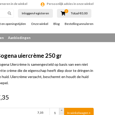
urneren in de winkel
Persoonlijk advies in onze winkel
0
Inloggen/registeren
Totaal €0,00
t en openingstijden
Onze winkel
Blog
Bestelling annuleren
en
Aanbiedingen
ogena uiercrème 250 gr
ogena Uiercrème is samengesteld op basis van een niet
ette crème die de eigenschap heeft diep door te dringen in
e huid. Uiercrème verzacht, beschermt en houdt de huid
oepel.
,35
7,35
In winkelwagen +