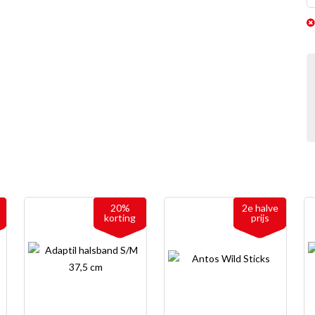
20%
2e halve
korting
prijs