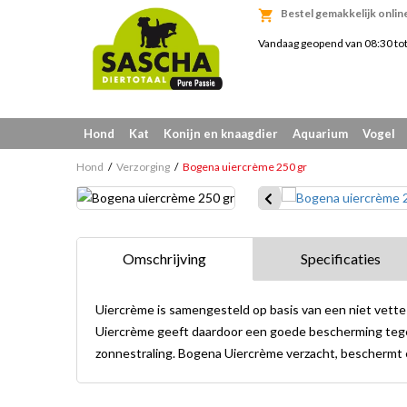
Bestel gemakkelijk onlin
Vandaag geopend van 08:30 to
Hond
Kat
Konijn en knaagdier
Aquarium
Vogel
Hond
Verzorging
Bogena uiercrème 250 gr
Omschrijving
Specificaties
Uiercrème is samengesteld op basis van een niet vette 
Uiercrème geeft daardoor een goede bescherming tege
zonnestraling. Bogena Uiercrème verzacht, beschermt 