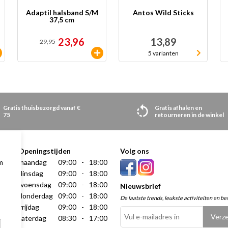
Adaptil halsband S/M
Antos Wild Sticks
37,5 cm
23,96
13,89
29,95
5 varianten
Gratis thuisbezorgd vanaf €
Gratis afhalen en
75
retourneren in de winkel
Openingstijden
Volg ons
maandag
09:00
-
18:00
m
dinsdag
09:00
-
18:00
woensdag
09:00
-
18:00
Nieuwsbrief
donderdag
09:00
-
18:00
De laatste trends, leukste activiteiten en be
vrijdag
09:00
-
18:00
zaterdag
08:30
-
17:00