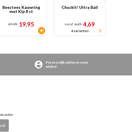
Beeztees Kauwring
Chuckit! Ultra Ball
Chuckit!
met Kip 8 st
19,95
4,69
27,95
vanaf
6,25
vanaf
4 varianten
2
Persoonlijk advies in onze
winkel
ste acties