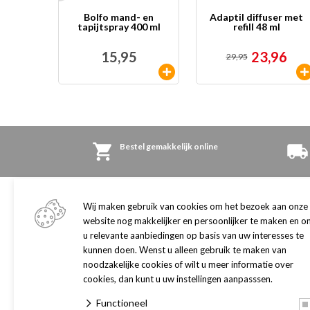
Bolfo mand- en
Adaptil diffuser met
tapijtspray 400 ml
refill 48 ml
15,95
23,96
29,95
Bestel gemakkelijk online
Winkel
Klantenservice
Wij maken gebruik van cookies om het bezoek aan onze
Adres en openingstijden
Algemene informatie
website nog makkelijker en persoonlijker te maken en o
Onze winkel
u relevante aanbiedingen op basis van uw interesses te
Retourneren
kunnen doen. Wenst u alleen gebruik te maken van
Gezondheidsadviescentrum
Herroepingsrecht
noodzakelijke cookies of wilt u meer informatie over
Klantenpas
Contact
cookies, dan kunt u uw instellingen aanpasssen.
Merken
Verzorgingsgebied
Functioneel