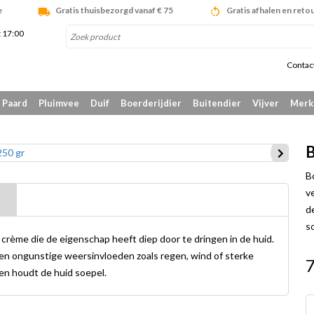
e
Gratis thuisbezorgd vanaf € 75
Gratis afhalen en reto
t 17:00
Contac
Paard
Pluimvee
Duif
Boerderijdier
Buitendier
Vijver
Merk
B
B
v
d
s
crème die de eigenschap heeft diep door te dringen in de huid.
n ongunstige weersinvloeden zoals regen, wind of sterke
7
en houdt de huid soepel.