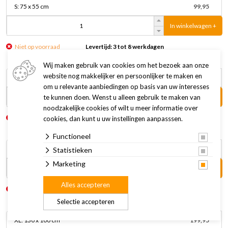
S: 75 x 55 cm
99,95
In winkelwagen +
Niet op voorraad
Levertijd: 3 tot 8 werkdagen
Wij maken gebruik van cookies om het bezoek aan onze
website nog makkelijker en persoonlijker te maken en
M: 90 x 70 cm
139,95
om u relevante aanbiedingen op basis van uw interesses
In winkelwagen +
te kunnen doen. Wenst u alleen gebruik te maken van
noodzakelijke cookies of wilt u meer informatie over
Niet op voorraad
Levertijd: 3 tot 8 werkdagen
cookies, dan kunt u uw instellingen aanpasssen.
Functioneel
L: 110 x 90 cm
159,95
Statistieken
Marketing
In winkelwagen +
Alles accepteren
Niet op voorraad
Levertijd: 3 tot 8 werkdagen
Selectie accepteren
XL: 130 x 100 cm
199,95