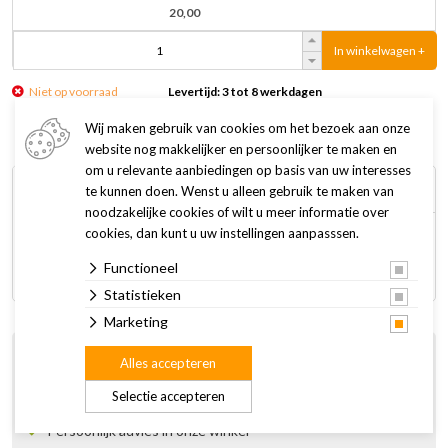
20,00
In winkelwagen +
Niet op voorraad
Levertijd: 3 tot 8 werkdagen
Wij maken gebruik van cookies om het bezoek aan onze
website nog makkelijker en persoonlijker te maken en
om u relevante aanbiedingen op basis van uw interesses
Omschrijving
Specificaties
te kunnen doen. Wenst u alleen gebruik te maken van
noodzakelijke cookies of wilt u meer informatie over
cookies, dan kunt u uw instellingen aanpasssen.
Transparant siliconen hoesje hond WE006 standaard maat
Functioneel
(pak van twee)
Statistieken
Marketing
Bestel gemakkelijk online
Alles accepteren
Gratis thuisbezorgd vanaf € 75
Selectie accepteren
Gratis afhalen en retourneren in de winkel
Persoonlijk advies in onze winkel