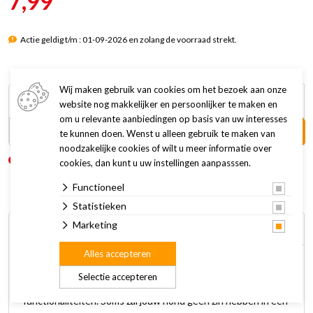
7,99
Actie geldig t/m : 01-09-2026 en zolang de voorraad strekt.
Wij maken gebruik van cookies om het bezoek aan onze
15,99
website nog makkelijker en persoonlijker te maken en
7,99
om u relevante aanbiedingen op basis van uw interesses
In winkelwagen +
te kunnen doen. Wenst u alleen gebruik te maken van
noodzakelijke cookies of wilt u meer informatie over
Niet op voorraad
Levertijd: 3 tot 8 werkdagen
cookies, dan kunt u uw instellingen aanpasssen.
Functioneel
Statistieken
Marketing
Omschrijving
Specificaties
Alles accepteren
De Beeztees sprinkler mat Stay Cool is een echte eye
Selectie accepteren
catcher. Niet alleen qua vormgeving, maar ook qua
functionaliteiten. Soms zal jouw hond geen zin hebben in een