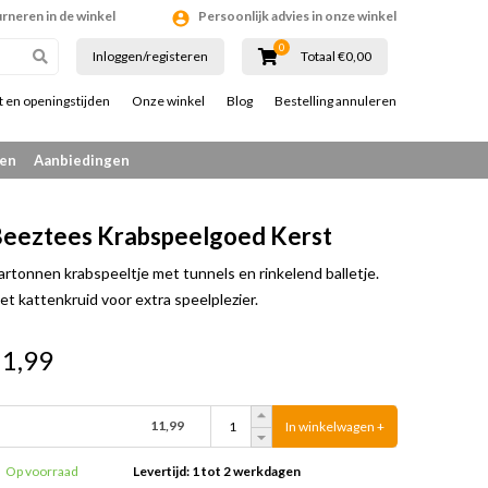
urneren in de winkel
Persoonlijk advies in onze winkel
0
Inloggen/registeren
Totaal €0,00
t en openingstijden
Onze winkel
Blog
Bestelling annuleren
en
Aanbiedingen
eeztees Krabspeelgoed Kerst
artonnen krabspeeltje met tunnels en rinkelend balletje.
et kattenkruid voor extra speelplezier.
11,99
11,99
In winkelwagen +
Op voorraad
Levertijd: 1 tot 2 werkdagen