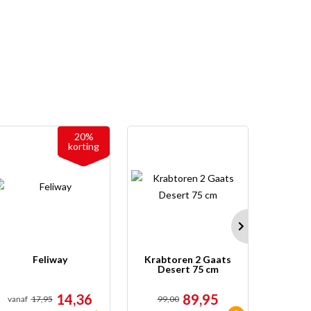
20%
korting
Feliway
Krabtoren 2 Gaats
Krabt
Desert 75 cm
Grijs
14,36
89,95
vanaf
17,95
99,00
99,