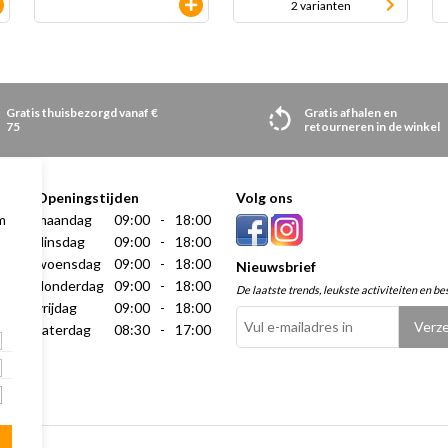
2 varianten
Gratis thuisbezorgd vanaf €
Gratis afhalen en
75
retourneren in de winkel
Openingstijden
Volg ons
maandag
09:00
-
18:00
m
dinsdag
09:00
-
18:00
woensdag
09:00
-
18:00
Nieuwsbrief
donderdag
09:00
-
18:00
De laatste trends, leukste activiteiten en be
vrijdag
09:00
-
18:00
zaterdag
08:30
-
17:00