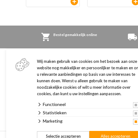
en
Bestel gemakkelijk online
Winkel
Klantenservice
Wij maken gebruik van cookies om het bezoek aan onze
Adres en openingstijden
Algemene informatie
website nog makkelijker en persoonlijker te maken en o
Onze winkel
u relevante aanbiedingen op basis van uw interesses te
Retourneren
kunnen doen. Wenst u alleen gebruik te maken van
Gezondheidsadviescentrum
Herroepingsrecht
noodzakelijke cookies of wilt u meer informatie over
Klantenpas
Contact
cookies, dan kunt u uw instellingen aanpasssen.
Merken
Verzorgingsgebied
Functioneel
Routebeschrijving
Statistieken
Vacatures
Marketing
Selectie accepteren
Alles accepteren