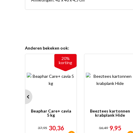
Anderen bekeken ook:
2 + 1
20%
gratis
korting
 Kat
Beaphar Care+ cavia
Beeztees kartonnen
ipacks
5 kg
krabplank Hide
95
30,36
9,95
37,95
16,49