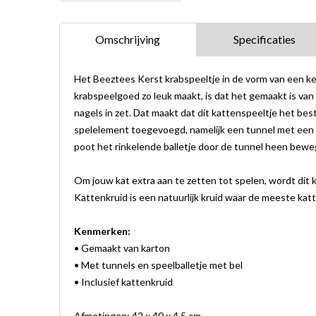
Omschrijving
Specificaties
Het Beeztees Kerst krabspeeltje in de vorm van een ke
krabspeelgoed zo leuk maakt, is dat het gemaakt is van 
nagels in zet. Dat maakt dat dit kattenspeeltje het bes
spelelement toegevoegd, namelijk een tunnel met een sp
poot het rinkelende balletje door de tunnel heen bewe
Om jouw kat extra aan te zetten tot spelen, wordt dit
Kattenkruid is een natuurlijk kruid waar de meeste ka
Kenmerken:
• Gemaakt van karton
• Met tunnels en speelballetje met bel
• Inclusief kattenkruid
Afmetingen: 42 x 40 x 4,5 cm