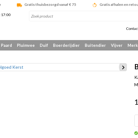
e
Gratis thuisbezorgd vanaf € 75
Gratis afhalen en reto
t 17:00
Contac
Paard
Pluimvee
Duif
Boerderijdier
Buitendier
Vijver
Merk
B
K
M