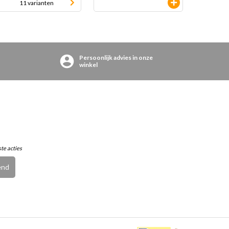
11 varianten
Persoonlijk advies in onze
winkel
ste acties