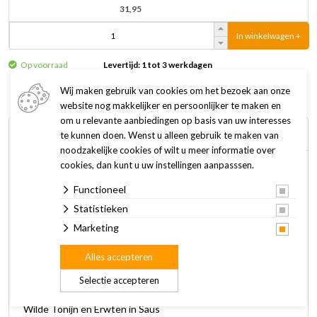
31,95
In winkelwagen +
Op voorraad
Levertijd: 1 tot 3 werkdagen
Wij maken gebruik van cookies om het bezoek aan onze
website nog makkelijker en persoonlijker te maken en
om u relevante aanbiedingen op basis van uw interesses
Omschrijving
Specificaties
te kunnen doen. Wenst u alleen gebruik te maken van
noodzakelijke cookies of wilt u meer informatie over
cookies, dan kunt u uw instellingen aanpasssen.
De Iams maaltijdzakjes zijn een heerlijke volwaardige maaltijd
Functioneel
voor jouw kat. In deze box van 48 stuks zijn vier verschillende
smaken aanwezig om jouw kat elke dag een andere smaak te
Statistieken
kunnen bieden.
Marketing
Alles accepteren
Aanwezige smaken:
Hartige Kip en Kalkoen in Saus
Selectie accepteren
Lam en Rode Paprika in Saus
Wilde Tonijn en Erwten in Saus