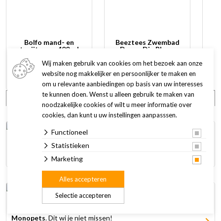
Bolfo mand- en
Beeztees Zwembad
tapijtspray 400 ml
Doggy Dip Blauw
Wij maken gebruik van cookies om het bezoek aan onze
15,95
12,95
25,99
v
website nog makkelijker en persoonlijker te maken en
1 variant
om u relevante aanbiedingen op basis van uw interesses
te kunnen doen. Wenst u alleen gebruik te maken van
Bekijk alle aanbiedingen
noodzakelijke cookies of wilt u meer informatie over
cookies, dan kunt u uw instellingen aanpasssen.
Functioneel
Statistieken
Koop
2 multipacks
Royal Canin voor je hond of kat en krijg er
1 helemaal gratis
.
Marketing
Alles accepteren
Selectie accepteren
Deze maand
20% korting
op het volledige assortiment van
Monopets
. Dit wi je niet missen!